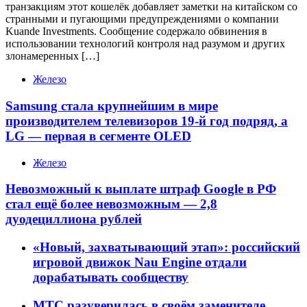
транзакциям этот кошелёк добавляет заметки на китайском со
странными и пугающими предупреждениями о компании
Kuande Investments. Сообщение содержало обвинения в
использовании технологий контроля над разумом и других
злонамеренных […]
Железо
Samsung стала крупнейшим в мире
производителем телевизоров 19-й год подряд, а
LG — первая в сегменте OLED
Железо
Невозможный к выплате штраф Google в РФ
стал ещё более невозможным — 2,8
дуодециллиона рублей
«Новый, захватывающий этап»: российский
игровой движок Nau Engine отдали
дорабатывать сообществу
МТС разуверилась в своём заменителе