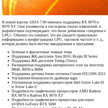
В новой версии AIDA 7.60 началась поддержка RX 9070 и
9070 XT. Они упомянуты в последнем списке изменений, и
разработчики подтверждают, что были добавлены «сведения о
GPU». Обычно это означает, что вы увидите правильную
информацию о конфигурациях GPU, тактовой частоте и т. д.,
которая должна быть жестко закодирована в программе.
Зеленые и фиолетовые темные темы
Поддержка ЖК-дисплеев Asus ROG Ryujin III Series
Поддержка ЖК-дисплеев Turing (Turzx)
Расширенная поддержка материнских плат на чипсетах
B840, B850 и B860
Поддержка датчика блока питания Corsair HX1200i 2023
Улучшения безопасности драйвера ядра
Улучшенная поддержка процессоров Intel Arrow Lake-H
и Arrow Lake-U
Подробности графических процессоров AMD Radeon
RX 9070 и Radeon RX 9070 XT
Подробности графического процессора для серии
nVIDIA GeForce RTX 5000