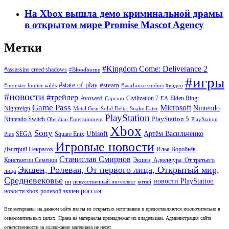
На Xbox вышла демо криминальной драмы
в открытом мире Promise Mascot Agency
Метки
#Kingdom Come: Deliverance 2
#assassins creed shadows
#Bloodborne
#игры
#state of play
#steam
#warhorse studios
#monster hunter wilds
#видео
#новости
#трейлер
Avowed
Civilization 7
Elden Ring:
Capcom
EA
Game Pass
Microsoft
Nintendo
Nightreign
Metal Gear Solid Delta: Snake Eater
PlayStation
PlayStation 5
Nintendo Switch
Obsidian Entertainment
PlayStation
Xbox
Sony
Ubisoft
Артём Васильченко
SEGA
Square Enix
Plus
Игровые новости
Дмитрий Некрасов
Илья Воробьёв
Станислав Смирнов
Константин Семёнов
Экшен, Адвенчура, От третьего
Экшен, Ролевая, От первого лица, Открытый мир,
лица
Средневековье
новости PlayStation
ии
искусственный интеллект
китай
россия
новости xbox
ролевой экшен
Все материалы на данном сайте взяты из открытых источников и предоставляются исключительно в
ознакомительных целях. Права на материалы принадлежат их владельцам. Администрация сайта
ответственности за содержание материала не несет.