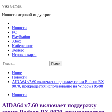
Skip
Viki Games.
to
Новости игровой индустрии.
content
Новости
PC
PlayStation
Xbox
Киберспорт
Железо
Игровая карта
Найти:
Home
Новости
AIDA64 v7.60 включает поддержку серии Radeon RX
9070, прекращается использование на Windows 95/98
Новости
AIDA64 v7.60 включает поддержку
серии Radeon RX 9070, прекращается