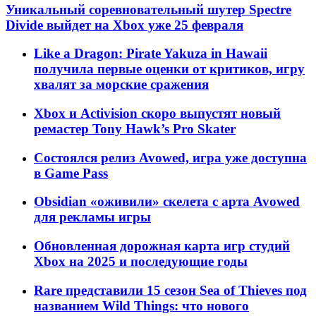
Уникальный соревновательный шутер Spectre
Divide выйдет на Xbox уже 25 февраля
Like a Dragon: Pirate Yakuza in Hawaii
получила первые оценки от критиков, игру
хвалят за морские сражения
Xbox и Activision скоро выпустят новый
ремастер Tony Hawk’s Pro Skater
Состоялся релиз Avowed, игра уже доступна
в Game Pass
Obsidian «оживили» скелета с арта Avowed
для рекламы игры
Обновленная дорожная карта игр студий
Xbox на 2025 и последующие годы
Rare представили 15 сезон Sea of Thieves под
названием Wild Things: что нового