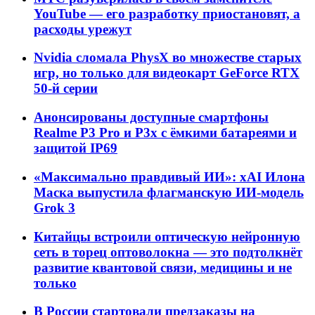
YouTube — его разработку приостановят, а
расходы урежут
Nvidia сломала PhysX во множестве старых
игр, но только для видеокарт GeForce RTX
50-й серии
Анонсированы доступные смартфоны
Realme P3 Pro и P3x с ёмкими батареями и
защитой IP69
«Максимально правдивый ИИ»: xAI Илона
Маска выпустила флагманскую ИИ-модель
Grok 3
Китайцы встроили оптическую нейронную
сеть в торец оптоволокна — это подтолкнёт
развитие квантовой связи, медицины и не
только
В России стартовали предзаказы на