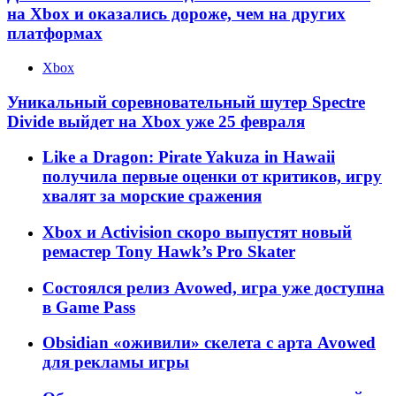
на Xbox и оказались дороже, чем на других
платформах
Xbox
Уникальный соревновательный шутер Spectre
Divide выйдет на Xbox уже 25 февраля
Like a Dragon: Pirate Yakuza in Hawaii
получила первые оценки от критиков, игру
хвалят за морские сражения
Xbox и Activision скоро выпустят новый
ремастер Tony Hawk’s Pro Skater
Состоялся релиз Avowed, игра уже доступна
в Game Pass
Obsidian «оживили» скелета с арта Avowed
для рекламы игры