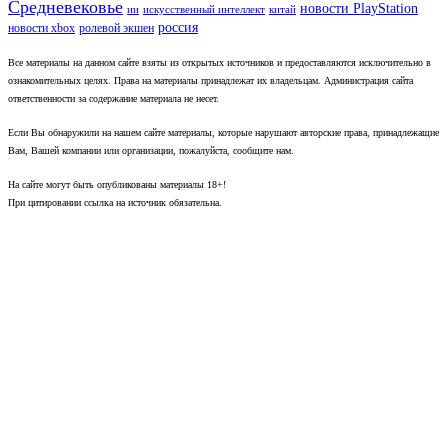
Средневековье
новости PlayStation
ии
искусственный интеллект
китай
россия
новости xbox
ролевой экшен
Все материалы на данном сайте взяты из открытых источников и предоставляются исключительно в
ознакомительных целях. Права на материалы принадлежат их владельцам. Администрация сайта
ответственности за содержание материала не несет.
Если Вы обнаружили на нашем сайте материалы, которые нарушают авторские права, принадлежащие
Вам, Вашей компании или организации, пожалуйста, сообщите нам.
На сайте могут быть опубликованы материалы 18+!
При цитировании ссылка на источник обязательна.