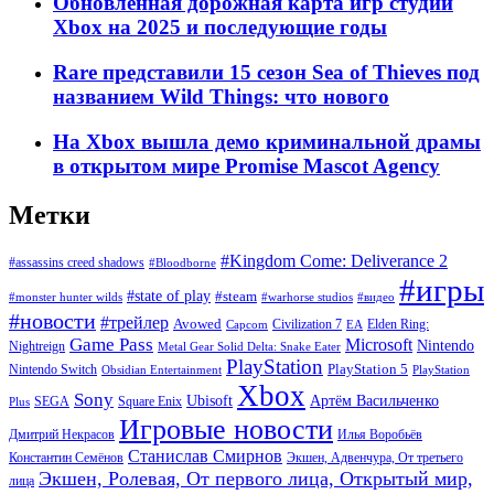
Обновленная дорожная карта игр студий
Xbox на 2025 и последующие годы
Rare представили 15 сезон Sea of Thieves под
названием Wild Things: что нового
На Xbox вышла демо криминальной драмы
в открытом мире Promise Mascot Agency
Метки
#Kingdom Come: Deliverance 2
#assassins creed shadows
#Bloodborne
#игры
#state of play
#steam
#warhorse studios
#monster hunter wilds
#видео
#новости
#трейлер
Avowed
Civilization 7
Elden Ring:
Capcom
EA
Game Pass
Microsoft
Nintendo
Nightreign
Metal Gear Solid Delta: Snake Eater
PlayStation
PlayStation 5
Nintendo Switch
Obsidian Entertainment
PlayStation
Xbox
Sony
Ubisoft
Артём Васильченко
SEGA
Square Enix
Plus
Игровые новости
Дмитрий Некрасов
Илья Воробьёв
Станислав Смирнов
Константин Семёнов
Экшен, Адвенчура, От третьего
Экшен, Ролевая, От первого лица, Открытый мир,
лица