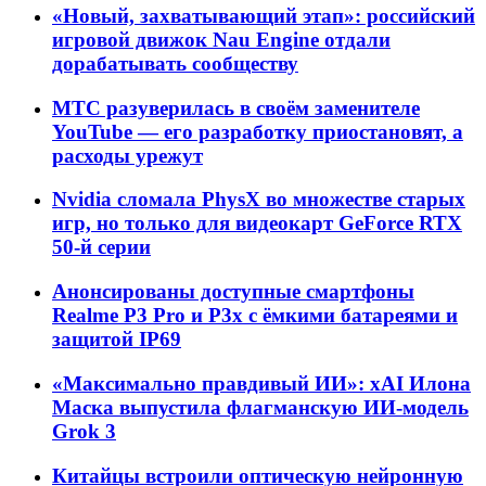
«Новый, захватывающий этап»: российский
игровой движок Nau Engine отдали
дорабатывать сообществу
МТС разуверилась в своём заменителе
YouTube — его разработку приостановят, а
расходы урежут
Nvidia сломала PhysX во множестве старых
игр, но только для видеокарт GeForce RTX
50-й серии
Анонсированы доступные смартфоны
Realme P3 Pro и P3x с ёмкими батареями и
защитой IP69
«Максимально правдивый ИИ»: xAI Илона
Маска выпустила флагманскую ИИ-модель
Grok 3
Китайцы встроили оптическую нейронную