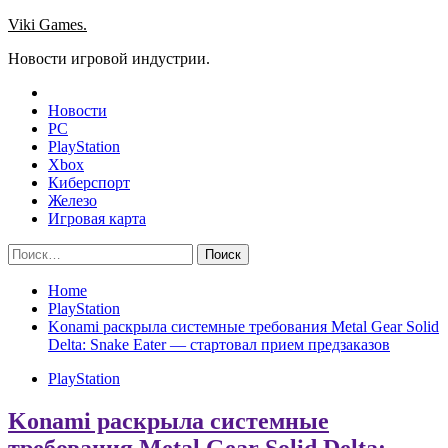
Skip
Viki Games.
to
Новости игровой индустрии.
content
Новости
PC
PlayStation
Xbox
Киберспорт
Железо
Игровая карта
Найти:
Home
PlayStation
Konami раскрыла системные требования Metal Gear Solid
Delta: Snake Eater — стартовал прием предзаказов
PlayStation
Konami раскрыла системные
требования Metal Gear Solid Delta: