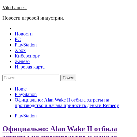
Skip
Viki Games.
to
Новости игровой индустрии.
content
Новости
PC
PlayStation
Xbox
Киберспорт
Железо
Игровая карта
Найти:
Home
PlayStation
Официально: Alan Wake II отбила затраты на
производство и начала приносить деньги Remedy
PlayStation
Официально: Alan Wake II отбила
затраты на производство и начала