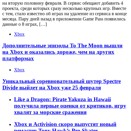
на вторую половину февраля. В сервис обещают добавить 4
проекта, среди которых сразу несколько крупных игр. Вместе
с тем, стало известно об играх на удаление из сервиса в конце
месяца. Пару дней назад в приложении Game Pass появились
данные о 8 играх, […]
Xbox
Дополнительные эпизоды To The Moon вышли
на Xbox и оказались дороже, чем на других
платформах
Xbox
Уникальный соревновательный шутер Spectre
Divide выйдет на Xbox уже 25 февраля
Like a Dragon: Pirate Yakuza in Hawaii
получила первые оценки от критиков, игру
хвалят за морские сражения
Xbox и Activision скоро выпустят новый
ремастер Tony Hawk’s Pro Skater