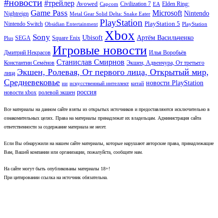
#новости
#трейлер
Avowed
Civilization 7
Elden Ring:
Capcom
EA
Game Pass
Microsoft
Nintendo
Nightreign
Metal Gear Solid Delta: Snake Eater
PlayStation
PlayStation 5
Nintendo Switch
Obsidian Entertainment
PlayStation
Xbox
Sony
Ubisoft
Артём Васильченко
SEGA
Square Enix
Plus
Игровые новости
Дмитрий Некрасов
Илья Воробьёв
Станислав Смирнов
Константин Семёнов
Экшен, Адвенчура, От третьего
Экшен, Ролевая, От первого лица, Открытый мир,
лица
Средневековье
новости PlayStation
ии
искусственный интеллект
китай
россия
новости xbox
ролевой экшен
Все материалы на данном сайте взяты из открытых источников и предоставляются исключительно в
ознакомительных целях. Права на материалы принадлежат их владельцам. Администрация сайта
ответственности за содержание материала не несет.
Если Вы обнаружили на нашем сайте материалы, которые нарушают авторские права, принадлежащие
Вам, Вашей компании или организации, пожалуйста, сообщите нам.
На сайте могут быть опубликованы материалы 18+!
При цитировании ссылка на источник обязательна.