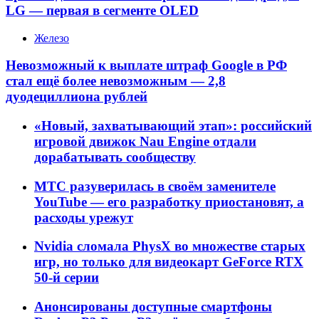
LG — первая в сегменте OLED
Железо
Невозможный к выплате штраф Google в РФ
стал ещё более невозможным — 2,8
дуодециллиона рублей
«Новый, захватывающий этап»: российский
игровой движок Nau Engine отдали
дорабатывать сообществу
МТС разуверилась в своём заменителе
YouTube — его разработку приостановят, а
расходы урежут
Nvidia сломала PhysX во множестве старых
игр, но только для видеокарт GeForce RTX
50-й серии
Анонсированы доступные смартфоны