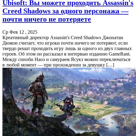
Ubisoft: Вы можете проходить Assassin's
Creed Shadows за одного персонажа —
почти ничего не потеряете
Ср Фев 12 , 2025
Креативный директор Assassin's Creed Shadows Джонатан
Дюмон считает, что игроки почти ничего не потеряют, если
твердо решат проходить игру лишь за одного из двух главных
героев. Об этом он рассказал в интервью изданию GameRant.
Между синоби Наоэ и самураем Ясукэ можно переключаться
в любой момент — при прохождении за девушку […]