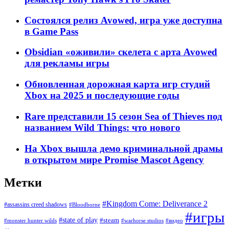
Состоялся релиз Avowed, игра уже доступна
в Game Pass
Obsidian «оживили» скелета с арта Avowed
для рекламы игры
Обновленная дорожная карта игр студий
Xbox на 2025 и последующие годы
Rare представили 15 сезон Sea of Thieves под
названием Wild Things: что нового
На Xbox вышла демо криминальной драмы
в открытом мире Promise Mascot Agency
Метки
#Kingdom Come: Deliverance 2
#assassins creed shadows
#Bloodborne
#игры
#state of play
#steam
#warhorse studios
#monster hunter wilds
#видео