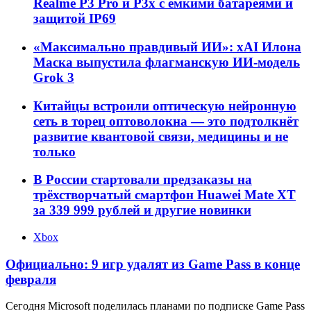
Realme P3 Pro и P3x с ёмкими батареями и
защитой IP69
«Максимально правдивый ИИ»: xAI Илона
Маска выпустила флагманскую ИИ-модель
Grok 3
Китайцы встроили оптическую нейронную
сеть в торец оптоволокна — это подтолкнёт
развитие квантовой связи, медицины и не
только
В России стартовали предзаказы на
трёхстворчатый смартфон Huawei Mate XT
за 339 999 рублей и другие новинки
Xbox
Официально: 9 игр удалят из Game Pass в конце
февраля
Сегодня Microsoft поделилась планами по подписке Game Pass