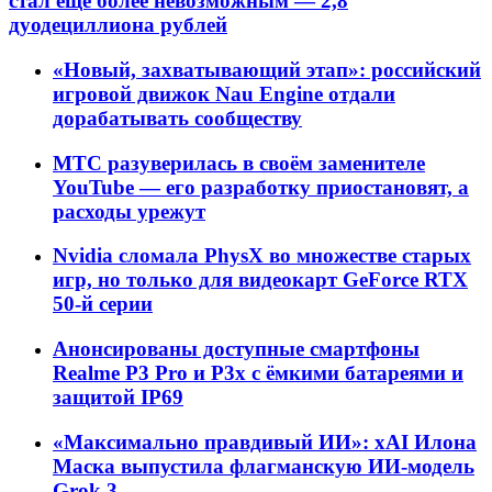
стал ещё более невозможным — 2,8
дуодециллиона рублей
«Новый, захватывающий этап»: российский
игровой движок Nau Engine отдали
дорабатывать сообществу
МТС разуверилась в своём заменителе
YouTube — его разработку приостановят, а
расходы урежут
Nvidia сломала PhysX во множестве старых
игр, но только для видеокарт GeForce RTX
50-й серии
Анонсированы доступные смартфоны
Realme P3 Pro и P3x с ёмкими батареями и
защитой IP69
«Максимально правдивый ИИ»: xAI Илона
Маска выпустила флагманскую ИИ-модель
Grok 3