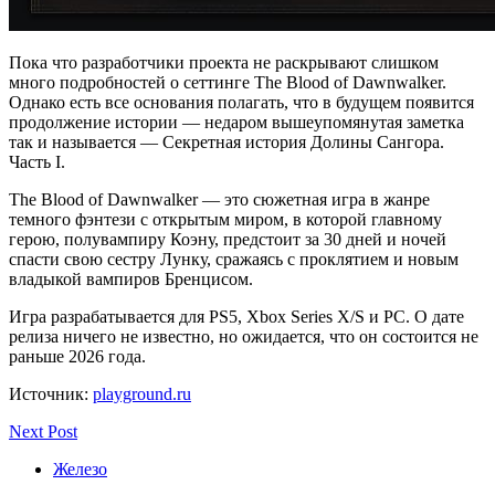
Пока что разработчики проекта не раскрывают слишком
много подробностей о сеттинге The Blood of Dawnwalker.
Однако есть все основания полагать, что в будущем появится
продолжение истории — недаром вышеупомянутая заметка
так и называется — Секретная история Долины Сангора.
Часть I.
The Blood of Dawnwalker — это сюжетная игра в жанре
темного фэнтези с открытым миром, в которой главному
герою, полувампиру Коэну, предстоит за 30 дней и ночей
спасти свою сестру Лунку, сражаясь с проклятием и новым
владыкой вампиров Бренцисом.
Игра разрабатывается для PS5, Xbox Series X/S и PC. О дате
релиза ничего не известно, но ожидается, что он состоится не
раньше 2026 года.
Источник:
playground.ru
Next Post
Железо