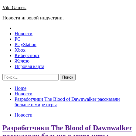
Skip
Viki Games.
to
Новости игровой индустрии.
content
Новости
PC
PlayStation
Xbox
Киберспорт
Железо
Игровая карта
Найти:
Home
Новости
Разработчики The Blood of Dawnwalker рассказали
больше о мире игры
Новости
Разработчики The Blood of Dawnwalker
рассказали больше о мире игры