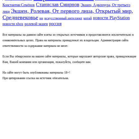
Станислав Смирнов
Константин Семёнов
Экшен, Адвенчура, От третьего
Экшен, Ролевая, От первого лица, Открытый мир,
лица
Средневековье
новости PlayStation
ии
искусственный интеллект
китай
россия
новости xbox
ролевой экшен
Все материалы на данном сайте взяты из открытых источников и предоставляются исключительно в
ознакомительных целях. Права на материалы принадлежат их владельцам. Администрация сайта
ответственности за содержание материала не несет.
Если Вы обнаружили на нашем сайте материалы, которые нарушают авторские права, принадлежащие
Вам, Вашей компании или организации, пожалуйста, сообщите нам.
На сайте могут быть опубликованы материалы 18+!
При цитировании ссылка на источник обязательна.