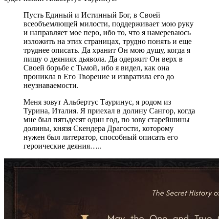
Пусть Единый и Истинный Бог, в Своей
всеобъемлющей милости, поддерживает мою руку
и направляет мое перо, ибо то, что я намереваюсь
изложить на этих страницах, трудно понять и еще
труднее описать. Да хранит Он мою душу, когда я
пишу о деяниях дьявола. Да одержит Он верх в
Своей борьбе с Тьмой, ибо я видел, как она
проникла в Его Творение и извратила его до
неузнаваемости.
Меня зовут Альбертус Тауринус, я родом из
Турина, Италия. Я приехал в долину Сангор, когда
мне был пятьдесят один год, по зову старейшины
долины, князя Скендера Драгости, которому
нужен был литератор, способный описать его
героические деяния…..