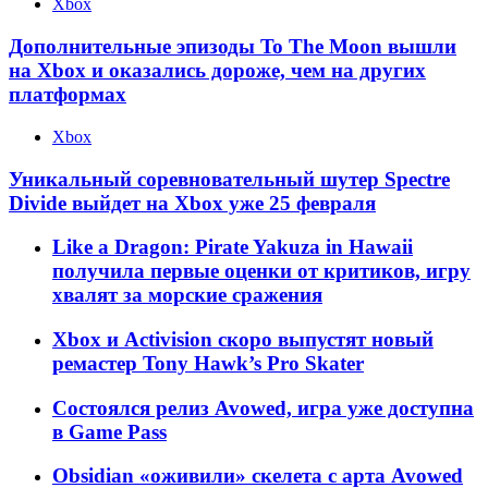
Xbox
Дополнительные эпизоды To The Moon вышли
на Xbox и оказались дороже, чем на других
платформах
Xbox
Уникальный соревновательный шутер Spectre
Divide выйдет на Xbox уже 25 февраля
Like a Dragon: Pirate Yakuza in Hawaii
получила первые оценки от критиков, игру
хвалят за морские сражения
Xbox и Activision скоро выпустят новый
ремастер Tony Hawk’s Pro Skater
Состоялся релиз Avowed, игра уже доступна
в Game Pass
Obsidian «оживили» скелета с арта Avowed