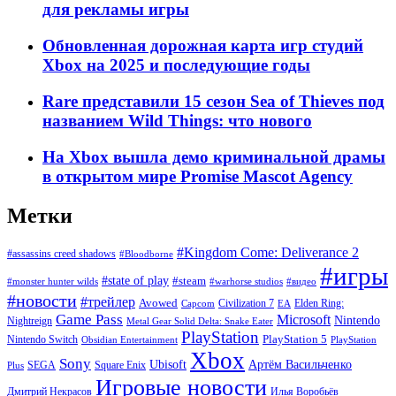
для рекламы игры
Обновленная дорожная карта игр студий
Xbox на 2025 и последующие годы
Rare представили 15 сезон Sea of Thieves под
названием Wild Things: что нового
На Xbox вышла демо криминальной драмы
в открытом мире Promise Mascot Agency
Метки
#Kingdom Come: Deliverance 2
#assassins creed shadows
#Bloodborne
#игры
#state of play
#steam
#warhorse studios
#monster hunter wilds
#видео
#новости
#трейлер
Avowed
Civilization 7
Elden Ring:
Capcom
EA
Game Pass
Microsoft
Nintendo
Nightreign
Metal Gear Solid Delta: Snake Eater
PlayStation
PlayStation 5
Nintendo Switch
Obsidian Entertainment
PlayStation
Xbox
Sony
Ubisoft
Артём Васильченко
SEGA
Square Enix
Plus
Игровые новости
Дмитрий Некрасов
Илья Воробьёв