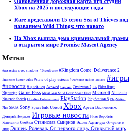
Обновленная дорожная карта игр студий
Xbox на 2025 и последующие годы
Rare представили 15 сезон Sea of Thieves под
названием Wild Things: что нового
На Xbox вышла демо криминальной драмы
в открытом мире Promise Mascot Agency
Метки
#Kingdom Come: Deliverance 2
#assassins creed shadows
#Bloodborne
#игры
#state of play
#steam
#warhorse studios
#monster hunter wilds
#видео
#новости
#трейлер
Avowed
Civilization 7
Elden Ring:
Capcom
EA
Game Pass
Microsoft
Nintendo
Nightreign
Metal Gear Solid Delta: Snake Eater
PlayStation
PlayStation 5
Nintendo Switch
Obsidian Entertainment
PlayStation
Xbox
Sony
Ubisoft
Артём Васильченко
SEGA
Square Enix
Plus
Игровые новости
Дмитрий Некрасов
Илья Воробьёв
Станислав Смирнов
Константин Семёнов
Экшен, Адвенчура, От третьего
Экшен, Ролевая, От первого лица, Открытый мир,
лица