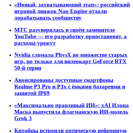
«Новый, захватывающий этап»: российский
игровой движок Nau Engine отдали
дорабатывать сообществу
МТС разуверилась в своём заменителе
YouTube — его разработку приостановят, а
расходы урежут
Nvidia сломала PhysX во множестве старых
игр, но только для видеокарт GeForce RTX
50-й серии
Анонсированы доступные смартфоны
Realme P3 Pro и P3x с ёмкими батареями и
защитой IP69
«Максимально правдивый ИИ»: xAI Илона
Маска выпустила флагманскую ИИ-модель
Grok 3
Китайцы встроили оптическую нейронную