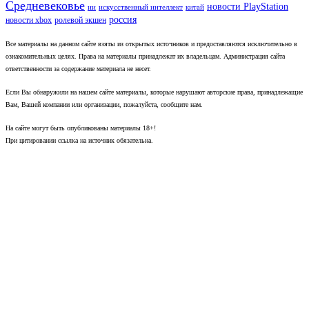
Средневековье
новости PlayStation
ии
искусственный интеллект
китай
россия
новости xbox
ролевой экшен
Все материалы на данном сайте взяты из открытых источников и предоставляются исключительно в
ознакомительных целях. Права на материалы принадлежат их владельцам. Администрация сайта
ответственности за содержание материала не несет.
Если Вы обнаружили на нашем сайте материалы, которые нарушают авторские права, принадлежащие
Вам, Вашей компании или организации, пожалуйста, сообщите нам.
На сайте могут быть опубликованы материалы 18+!
При цитировании ссылка на источник обязательна.