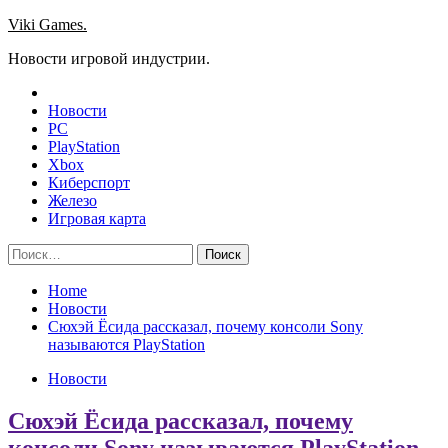
Skip
Viki Games.
to
Новости игровой индустрии.
content
Новости
PC
PlayStation
Xbox
Киберспорт
Железо
Игровая карта
Найти:
Home
Новости
Сюхэй Ёсида рассказал, почему консоли Sony
называются PlayStation
Новости
Сюхэй Ёсида рассказал, почему
консоли Sony называются PlayStation