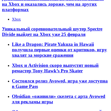
на Xbox и оказались дороже, чем на других
платформах
Xbox
Уникальный соревновательный шутер Spectre
Divide выйдет на Xbox уже 25 февраля
Like a Dragon: Pirate Yakuza in Hawaii
получила первые оценки от критиков, игру
хвалят за морские сражения
Xbox и Activision скоро выпустят новый
ремастер Tony Hawk’s Pro Skater
Состоялся релиз Avowed, игра уже доступна
в Game Pass
Obsidian «оживили» скелета с арта Avowed
для рекламы игры