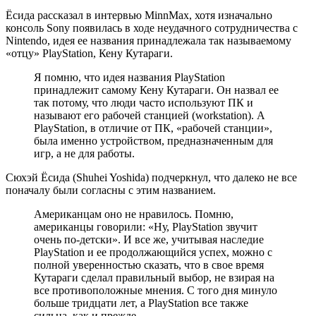
Ёсида рассказал в интервью MinnMax, хотя изначально
консоль Sony появилась в ходе неудачного сотрудничества с
Nintendo, идея ее названия принадлежала так называемому
«отцу» PlayStation, Кену Кутараги.
Я помню, что идея названия PlayStation
принадлежит самому Кену Кутараги. Он назвал ее
так потому, что люди часто используют ПК и
называют его рабочей станцией (workstation). А
PlayStation, в отличие от ПК, «рабочей станции»,
была именно устройством, предназначенным для
игр, а не для работы.
Сюхэй Ёсида (Shuhei Yoshida) подчеркнул, что далеко не все
поначалу были согласны с этим названием.
Американцам оно не нравилось. Помню,
американцы говорили: «Ну, PlayStation звучит
очень по-детски». И все же, учитывая наследие
PlayStation и ее продолжающийся успех, можно с
полной уверенностью сказать, что в свое время
Кутараги сделал правильный выбор, не взирая на
все противоположные мнения. С того дня минуло
больше тридцати лет, а PlayStation все также
сильна, как и прежде.