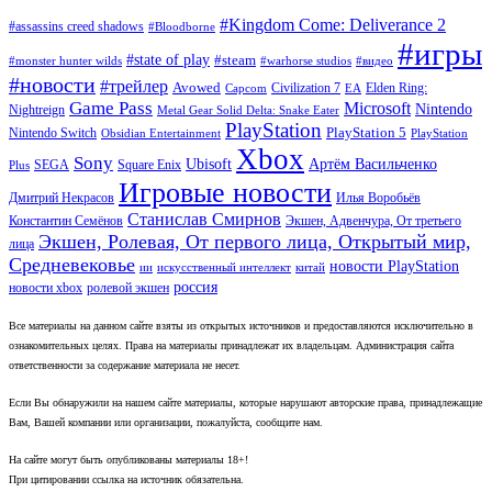
#Kingdom Come: Deliverance 2
#assassins creed shadows
#Bloodborne
#игры
#state of play
#steam
#warhorse studios
#monster hunter wilds
#видео
#новости
#трейлер
Avowed
Civilization 7
Elden Ring:
Capcom
EA
Game Pass
Microsoft
Nintendo
Nightreign
Metal Gear Solid Delta: Snake Eater
PlayStation
PlayStation 5
Nintendo Switch
Obsidian Entertainment
PlayStation
Xbox
Sony
Ubisoft
Артём Васильченко
SEGA
Square Enix
Plus
Игровые новости
Дмитрий Некрасов
Илья Воробьёв
Станислав Смирнов
Константин Семёнов
Экшен, Адвенчура, От третьего
Экшен, Ролевая, От первого лица, Открытый мир,
лица
Средневековье
новости PlayStation
ии
искусственный интеллект
китай
россия
новости xbox
ролевой экшен
Все материалы на данном сайте взяты из открытых источников и предоставляются исключительно в
ознакомительных целях. Права на материалы принадлежат их владельцам. Администрация сайта
ответственности за содержание материала не несет.
Если Вы обнаружили на нашем сайте материалы, которые нарушают авторские права, принадлежащие
Вам, Вашей компании или организации, пожалуйста, сообщите нам.
На сайте могут быть опубликованы материалы 18+!
При цитировании ссылка на источник обязательна.