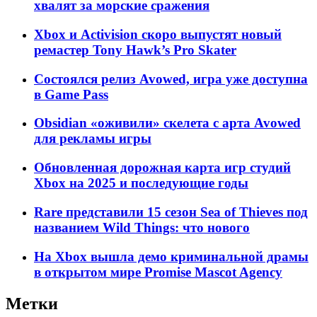
хвалят за морские сражения
Xbox и Activision скоро выпустят новый
ремастер Tony Hawk’s Pro Skater
Состоялся релиз Avowed, игра уже доступна
в Game Pass
Obsidian «оживили» скелета с арта Avowed
для рекламы игры
Обновленная дорожная карта игр студий
Xbox на 2025 и последующие годы
Rare представили 15 сезон Sea of Thieves под
названием Wild Things: что нового
На Xbox вышла демо криминальной драмы
в открытом мире Promise Mascot Agency
Метки