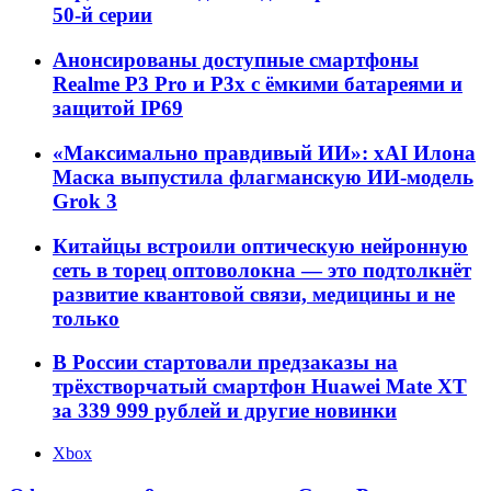
50-й серии
Анонсированы доступные смартфоны
Realme P3 Pro и P3x с ёмкими батареями и
защитой IP69
«Максимально правдивый ИИ»: xAI Илона
Маска выпустила флагманскую ИИ-модель
Grok 3
Китайцы встроили оптическую нейронную
сеть в торец оптоволокна — это подтолкнёт
развитие квантовой связи, медицины и не
только
В России стартовали предзаказы на
трёхстворчатый смартфон Huawei Mate XT
за 339 999 рублей и другие новинки
Xbox