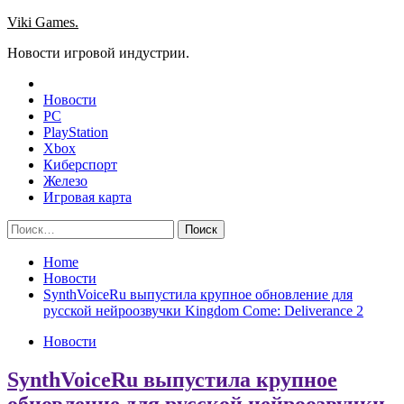
Skip
Viki Games.
to
Новости игровой индустрии.
content
Новости
PC
PlayStation
Xbox
Киберспорт
Железо
Игровая карта
Найти:
Home
Новости
SynthVoiceRu выпустила крупное обновление для
русской нейроозвучки Kingdom Come: Deliverance 2
Новости
SynthVoiceRu выпустила крупное
обновление для русской нейроозвучки