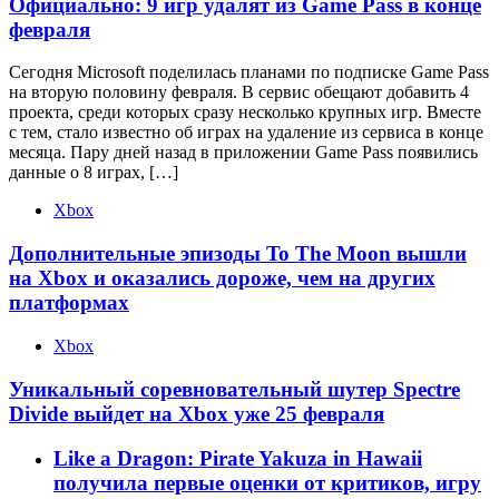
Официально: 9 игр удалят из Game Pass в конце
февраля
Сегодня Microsoft поделилась планами по подписке Game Pass
на вторую половину февраля. В сервис обещают добавить 4
проекта, среди которых сразу несколько крупных игр. Вместе
с тем, стало известно об играх на удаление из сервиса в конце
месяца. Пару дней назад в приложении Game Pass появились
данные о 8 играх, […]
Xbox
Дополнительные эпизоды To The Moon вышли
на Xbox и оказались дороже, чем на других
платформах
Xbox
Уникальный соревновательный шутер Spectre
Divide выйдет на Xbox уже 25 февраля
Like a Dragon: Pirate Yakuza in Hawaii
получила первые оценки от критиков, игру