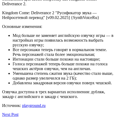
Deliverance 2.
Kingdom Come: Deliverance 2 "Русификатор звука —
Нейросетевой перевод" [v09.02.2025] {SynthVoiceRu}
Основные изменения:
Мод больше не заменяет английскую озвучку игры — в
настройках игры появилась возможность выбрать
русскую озвучку;
Все персонажи теперь говорят в нормальном темпе.
Речь персонажей стала более эмоциональная;
Интонации стали больше похожи на настоящие;
Голоса персонажей теперь больше похожи на голоса
чешских актёров озвучки, чем на англичан.
Уменьшена степень сжатия звука (качество стало выше,
однако размер увеличился на 2 ГБ);
Добавлена закадровая версия озвучки поверх чешской.
Озвучка доступна в трех вариантах исполнения: дубляж,
закадр с английского и закадр с чешского.
Источник:
playground.ru
Next Post