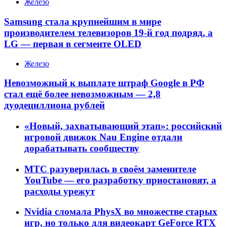
Железо
Samsung стала крупнейшим в мире
производителем телевизоров 19-й год подряд, а
LG — первая в сегменте OLED
Железо
Невозможный к выплате штраф Google в РФ
стал ещё более невозможным — 2,8
дуодециллиона рублей
«Новый, захватывающий этап»: российский
игровой движок Nau Engine отдали
дорабатывать сообществу
МТС разуверилась в своём заменителе
YouTube — его разработку приостановят, а
расходы урежут
Nvidia сломала PhysX во множестве старых
игр, но только для видеокарт GeForce RTX