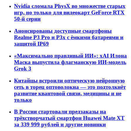
Nvidia сломала PhysX во множестве старых
игр, но только для видеокарт GeForce RTX
50-й серии
Анонсированы доступные смартфоны
Realme P3 Pro и P3x с ёмкими батареями и
защитой IP69
«Максимально правдивый ИИ»: xAI Илона
Маска выпустила флагманскую ИИ-модель
Grok 3
Китайцы встроили оптическую нейронную
сеть в торец оптоволокна — это подтолкнёт
развитие квантовой связи, медицины и не
только
В России стартовали предзаказы на
трёхстворчатый смартфон Huawei Mate XT
за 339 999 рублей и другие новинки