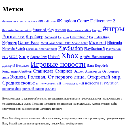
Метки
#Kingdom Come: Deliverance 2
#assassins creed shadows
#Bloodborne
#игры
#state of play
#steam
#warhorse studios
#monster hunter wilds
#видео
#новости
#трейлер
Avowed
Civilization 7
Elden Ring:
Capcom
EA
Game Pass
Microsoft
Nintendo
Nightreign
Metal Gear Solid Delta: Snake Eater
PlayStation
PlayStation 5
Nintendo Switch
Obsidian Entertainment
PlayStation
Xbox
Sony
Ubisoft
Артём Васильченко
SEGA
Square Enix
Plus
Игровые новости
Дмитрий Некрасов
Илья Воробьёв
Станислав Смирнов
Константин Семёнов
Экшен, Адвенчура, От третьего
Экшен, Ролевая, От первого лица, Открытый мир,
лица
Средневековье
новости PlayStation
ии
искусственный интеллект
китай
россия
новости xbox
ролевой экшен
Все материалы на данном сайте взяты из открытых источников и предоставляются исключительно в
ознакомительных целях. Права на материалы принадлежат их владельцам. Администрация сайта
ответственности за содержание материала не несет.
Если Вы обнаружили на нашем сайте материалы, которые нарушают авторские права, принадлежащие
Вам, Вашей компании или организации, пожалуйста, сообщите нам.