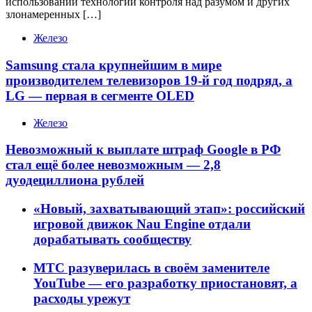
использовании технологий контроля над разумом и других
злонамеренных […]
Железо
Samsung стала крупнейшим в мире
производителем телевизоров 19-й год подряд, а
LG — первая в сегменте OLED
Железо
Невозможный к выплате штраф Google в РФ
стал ещё более невозможным — 2,8
дуодециллиона рублей
«Новый, захватывающий этап»: российский
игровой движок Nau Engine отдали
дорабатывать сообществу
МТС разуверилась в своём заменителе
YouTube — его разработку приостановят, а
расходы урежут