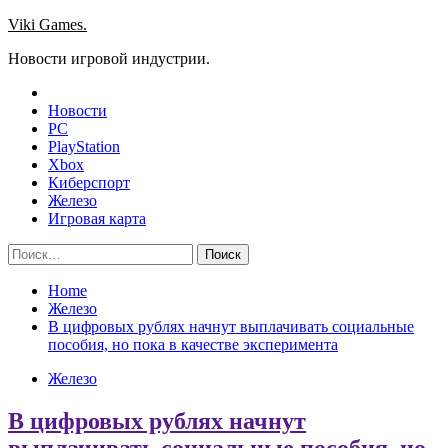
Skip
Viki Games.
to
Новости игровой индустрии.
content
Новости
PC
PlayStation
Xbox
Киберспорт
Железо
Игровая карта
Найти:
Home
Железо
В цифровых рублях начнут выплачивать социальные
пособия, но пока в качестве эксперимента
Железо
В цифровых рублях начнут
выплачивать социальные пособия, но