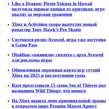
Like a Dragon: Pirate Yakuza in Hawaii
получила первые оценки от критиков, игру
хвалят за морские сражения
Xbox и Activision скоро выпустят новый
ремастер Tony Hawk’s Pro Skater
Состоялся релиз Avowed, игра уже доступна
в Game Pass
Obsidian «оживили» скелета с арта Avowed
для рекламы игры
Обновленная дорожная карта игр студий
Xbox на 2025 и последующие годы
Rare представили 15 сезон Sea of Thieves под
названием Wild Things: что нового
На Xbox вышла демо криминальной драмы
в открытом мире Promise Mascot Agency