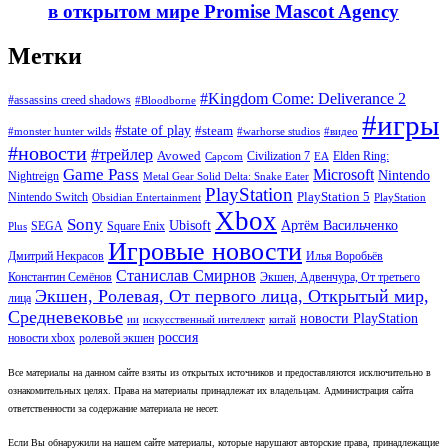
в открытом мире Promise Mascot Agency
Метки
#Kingdom Come: Deliverance 2
#assassins creed shadows
#Bloodborne
#игры
#state of play
#steam
#warhorse studios
#monster hunter wilds
#видео
#новости
#трейлер
Avowed
Civilization 7
Elden Ring:
Capcom
EA
Game Pass
Microsoft
Nintendo
Nightreign
Metal Gear Solid Delta: Snake Eater
PlayStation
PlayStation 5
Nintendo Switch
Obsidian Entertainment
PlayStation
Xbox
Sony
Ubisoft
Артём Васильченко
SEGA
Square Enix
Plus
Игровые новости
Дмитрий Некрасов
Илья Воробьёв
Станислав Смирнов
Константин Семёнов
Экшен, Адвенчура, От третьего
Экшен, Ролевая, От первого лица, Открытый мир,
лица
Средневековье
новости PlayStation
ии
искусственный интеллект
китай
россия
новости xbox
ролевой экшен
Все материалы на данном сайте взяты из открытых источников и предоставляются исключительно в
ознакомительных целях. Права на материалы принадлежат их владельцам. Администрация сайта
ответственности за содержание материала не несет.
Если Вы обнаружили на нашем сайте материалы, которые нарушают авторские права, принадлежащие