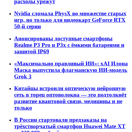
расходы урежут
Nvidia сломала PhysX во множестве старых
игр, но только для видеокарт GeForce RTX
50-й серии
Анонсированы доступные смартфоны
Realme P3 Pro и P3x с ёмкими батареями и
защитой IP69
«Максимально правдивый ИИ»: xAI Илона
Маска выпустила флагманскую ИИ-модель
Grok 3
Китайцы встроили оптическую нейронную
сеть в торец оптоволокна — это подтолкнёт
развитие квантовой связи, медицины и не
только
В России стартовали предзаказы на
трёхстворчатый смартфон Huawei Mate XT