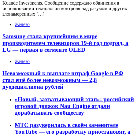
Kuande Investments. Сообщение содержало обвинения в
использовании технологий контроля над разумом и других
злонамеренных […]
Железо
Samsung стала крупнейшим в мире
производителем телевизоров 19-й год подряд, а
LG — первая в сегменте OLED
Железо
Невозможный к выплате штраф Google в РФ
стал ещё более невозможным — 2,8
дуодециллиона рублей
«Новый, захватывающий этап»: российский
игровой движок Nau Engine отдали
дорабатывать сообществу
МТС разуверилась в своём заменителе
YouTube — его разработку приостановят, а