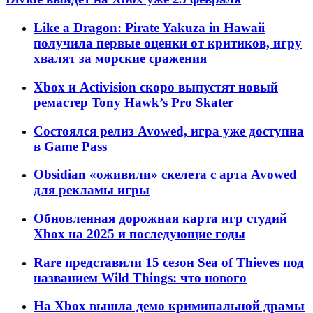
Like a Dragon: Pirate Yakuza in Hawaii
получила первые оценки от критиков, игру
хвалят за морские сражения
Xbox и Activision скоро выпустят новый
ремастер Tony Hawk’s Pro Skater
Состоялся релиз Avowed, игра уже доступна
в Game Pass
Obsidian «оживили» скелета с арта Avowed
для рекламы игры
Обновленная дорожная карта игр студий
Xbox на 2025 и последующие годы
Rare представили 15 сезон Sea of Thieves под
названием Wild Things: что нового
На Xbox вышла демо криминальной драмы