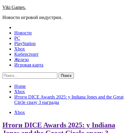
Skip
Viki Games.
to
Новости игровой индустрии.
content
Новости
PC
PlayStation
Xbox
Киберспорт
Железо
Игровая карта
Найти:
Home
Xbox
Итоги DICE Awards 2025: у Indiana Jones and the Great
Circle сразу 3 награды
Xbox
Итоги DICE Awards 2025: у Indiana
Jones and the Great Circle сразу 3