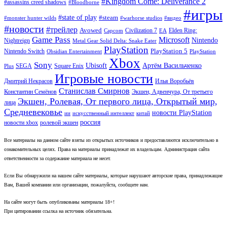
#Kingdom Come: Deliverance 2
#assassins creed shadows
#Bloodborne
#игры
#state of play
#steam
#warhorse studios
#monster hunter wilds
#видео
#новости
#трейлер
Avowed
Civilization 7
Elden Ring:
Capcom
EA
Game Pass
Microsoft
Nintendo
Nightreign
Metal Gear Solid Delta: Snake Eater
PlayStation
PlayStation 5
Nintendo Switch
Obsidian Entertainment
PlayStation
Xbox
Sony
Ubisoft
Артём Васильченко
SEGA
Square Enix
Plus
Игровые новости
Дмитрий Некрасов
Илья Воробьёв
Станислав Смирнов
Константин Семёнов
Экшен, Адвенчура, От третьего
Экшен, Ролевая, От первого лица, Открытый мир,
лица
Средневековье
новости PlayStation
ии
искусственный интеллект
китай
россия
новости xbox
ролевой экшен
Все материалы на данном сайте взяты из открытых источников и предоставляются исключительно в
ознакомительных целях. Права на материалы принадлежат их владельцам. Администрация сайта
ответственности за содержание материала не несет.
Если Вы обнаружили на нашем сайте материалы, которые нарушают авторские права, принадлежащие
Вам, Вашей компании или организации, пожалуйста, сообщите нам.
На сайте могут быть опубликованы материалы 18+!
При цитировании ссылка на источник обязательна.