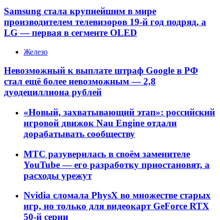
Samsung стала крупнейшим в мире
производителем телевизоров 19-й год подряд, а
LG — первая в сегменте OLED
Железо
Невозможный к выплате штраф Google в РФ
стал ещё более невозможным — 2,8
дуодециллиона рублей
«Новый, захватывающий этап»: российский
игровой движок Nau Engine отдали
дорабатывать сообществу
МТС разуверилась в своём заменителе
YouTube — его разработку приостановят, а
расходы урежут
Nvidia сломала PhysX во множестве старых
игр, но только для видеокарт GeForce RTX
50-й серии