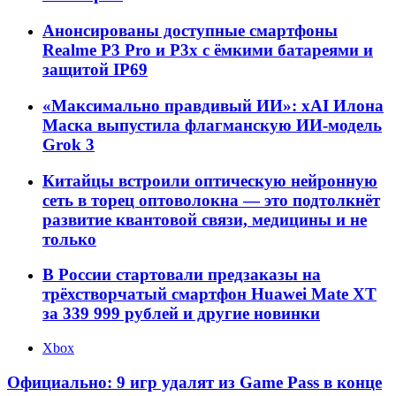
Анонсированы доступные смартфоны
Realme P3 Pro и P3x с ёмкими батареями и
защитой IP69
«Максимально правдивый ИИ»: xAI Илона
Маска выпустила флагманскую ИИ-модель
Grok 3
Китайцы встроили оптическую нейронную
сеть в торец оптоволокна — это подтолкнёт
развитие квантовой связи, медицины и не
только
В России стартовали предзаказы на
трёхстворчатый смартфон Huawei Mate XT
за 339 999 рублей и другие новинки
Xbox
Официально: 9 игр удалят из Game Pass в конце