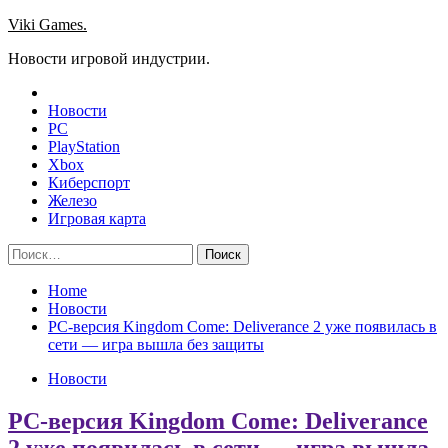
Skip
Viki Games.
to
Новости игровой индустрии.
content
Новости
PC
PlayStation
Xbox
Киберспорт
Железо
Игровая карта
Найти:
Home
Новости
PC-версия Kingdom Come: Deliverance 2 уже появилась в
сети — игра вышла без защиты
Новости
PC-версия Kingdom Come: Deliverance
2 уже появилась в сети — игра вышла