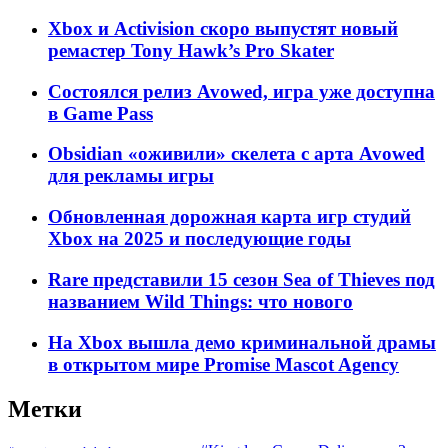
Xbox и Activision скоро выпустят новый
ремастер Tony Hawk’s Pro Skater
Состоялся релиз Avowed, игра уже доступна
в Game Pass
Obsidian «оживили» скелета с арта Avowed
для рекламы игры
Обновленная дорожная карта игр студий
Xbox на 2025 и последующие годы
Rare представили 15 сезон Sea of Thieves под
названием Wild Things: что нового
На Xbox вышла демо криминальной драмы
в открытом мире Promise Mascot Agency
Метки