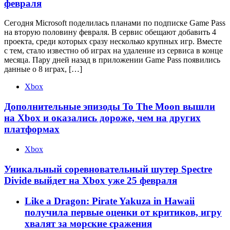
февраля
Сегодня Microsoft поделилась планами по подписке Game Pass
на вторую половину февраля. В сервис обещают добавить 4
проекта, среди которых сразу несколько крупных игр. Вместе
с тем, стало известно об играх на удаление из сервиса в конце
месяца. Пару дней назад в приложении Game Pass появились
данные о 8 играх, […]
Xbox
Дополнительные эпизоды To The Moon вышли
на Xbox и оказались дороже, чем на других
платформах
Xbox
Уникальный соревновательный шутер Spectre
Divide выйдет на Xbox уже 25 февраля
Like a Dragon: Pirate Yakuza in Hawaii
получила первые оценки от критиков, игру
хвалят за морские сражения